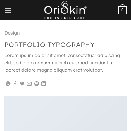
Chuyển
đến
0
nội
dung
Design
PORTFOLIO TYPOGRAPHY
Lorem ipsum dolor sit amet, consectetuer adipiscing
elit, sed diam nonummy nibh euismod tincidunt ut
laoreet dolore magna aliquam erat volutpat.